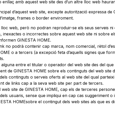
k o enllaç amb aquest web site des d’un altre lloc web haura
principal d’aquest web site, excepte autorització express
 d’imatge, frames o border enviroment.
 lloc web, però no podran reproduir-se els seus serveis ni 
, inexactes o incorrectes sobre aquest web site ni sobre els
 conformen GINESTA HOME.
 link no podrà contenir cap marca, nom comercial, rètol d’e
OME o a tercers (a excepció feta d’aquells signes que formi
ts.
ó alguna entre el titular o operador del web site des del qu
ent de GINESTA HOME sobre els continguts del web site des 
continguts o serveis oferts al web site del qual parteixi 
nt de links cap a la seva web site per part de tercers.
el web site de GINESTA HOME, cap els de terceres persones o
els usuaris, sense que impliqui en cap cas suggeriment o inv
NESTA HOMEsobre el contingut dels web sites als que es dirig