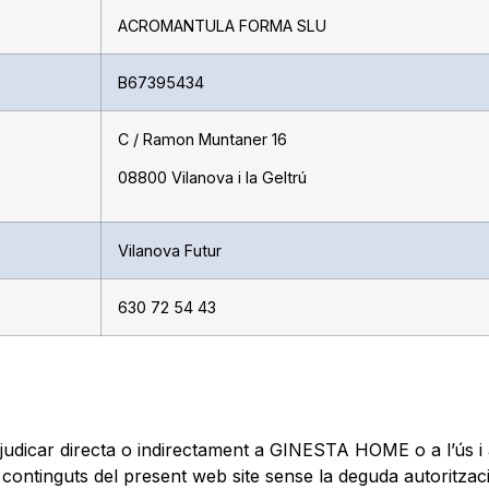
ACROMANTULA FORMA SLU
B67395434
C / Ramon Muntaner 16
08800 Vilanova i la Geltrú
Vilanova Futur
630 72 54 43
rjudicar directa o indirectament a GINESTA HOME o a l’ús i 
ls continguts del present web site sense la deguda autoritzac