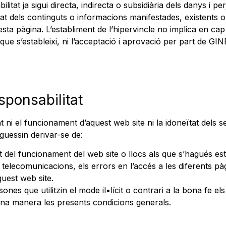
 ja sigui directa, indirecta o subsidiària dels danys i perj
 utilitat dels continguts o informacions manifestades, existents
esta pàgina. L’establiment de l’hipervincle no implica en ca
 que s’estableixi, ni l’acceptació i aprovació per part de 
sponsabilitat
 ni el funcionament d’aquest web site ni la idoneïtat dels 
guessin derivar-se de:
tat del funcionament del web site o llocs als que s’hagués est
telecomunicacions, els errors en l’accés a les diferents pàgi
uest web site.
ones que utilitzin el mode il•lícit o contrari a la bona fe el
una manera les presents condicions generals.