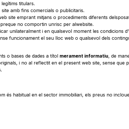
gítims titulars.
 site amb fins comercials o publicitaris.
 web site emprant mitjans o procediments diferents delsposa
preque no comportin unrisc per alwebsite.
ar unilateralment i en qualsevol moment les condicions d’
nse funcionament el seu lloc web o qualsevol dels contingu
nts o bases de dades a títol
merament informatiu
, de mane
ginals, i no al reflectit en el present web site, sense que 
.
m és habitual en el sector immobiliari, els preus no incloue