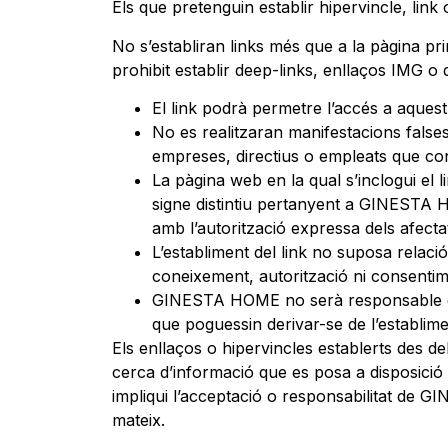
Els que pretenguin establir hipervincle, lin
No s’establiran links més que a la pàgina 
prohibit establir deep-links, enllaços IMG o
El link podrà permetre l’accés a aquest
No es realitzaran manifestacions falses
empreses, directius o empleats que
La pàgina web en la qual s’inclogui el
signe distintiu pertanyent a GINESTA H
amb l’autorització expressa dels afecta
L’establiment del link no suposa relaci
coneixement, autorització ni consentim
GINESTA HOME no serà responsable dels 
que poguessin derivar-se de l’establime
Els enllaços o hipervincles establerts des d
cerca d’informació que es posa a disposició d
impliqui l’acceptació o responsabilitat de GI
mateix.