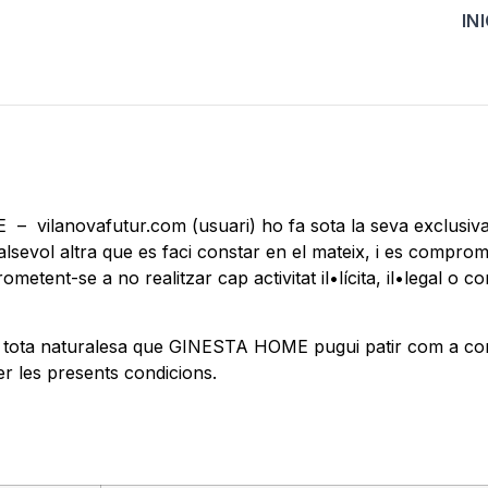
INI
– vilanovafutur.com (usuari) ho fa sota la seva exclusiva 
lsevol altra que es faci constar en el mateix, i es compromet 
etent-se a no realitzar cap activitat il•lícita, il•legal o 
 de tota naturalesa que GINESTA HOME pugui patir com a co
er les presents condicions.