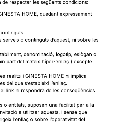
n de respectar les següents condicions:
a de GINESTA HOME, quedant expressament
continguts.
 serveis o continguts d’aquest, ni sobre les
stabliment, denominació, logotip, eslògan o
n part del mateix híper-enllaç ) excepte
e es realitzi i GINESTA HOME ni implica
del que s’estableixi l’enllaç.
el link ni respondrà de les conseqüències
 entitats, suposen una facilitat per a la
itació a utilitzar aquests, i sense que
eix l’enllaç o sobre l’operativitat del